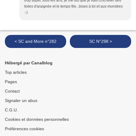
trop super, tous les ans, je me dis que je vais crocheter des
toiles d'araignée et le temps file...bises à toi et aux monstres
:-)
< SC and More n°282
SC N°298 >
Hébergé par Canalblog
Top articles
Pages
Contact
Signaler un abus
C.G.U.
Cookies et données personnelles
Préférences cookies