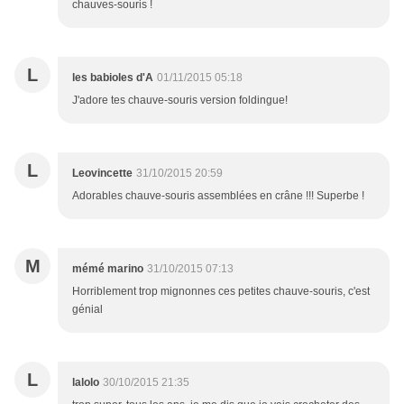
chauves-souris !
L
les babioles d'A
01/11/2015 05:18
J'adore tes chauve-souris version foldingue!
L
Leovincette
31/10/2015 20:59
Adorables chauve-souris assemblées en crâne !!! Superbe !
M
mémé marino
31/10/2015 07:13
Horriblement trop mignonnes ces petites chauve-souris, c'est
génial
L
lalolo
30/10/2015 21:35