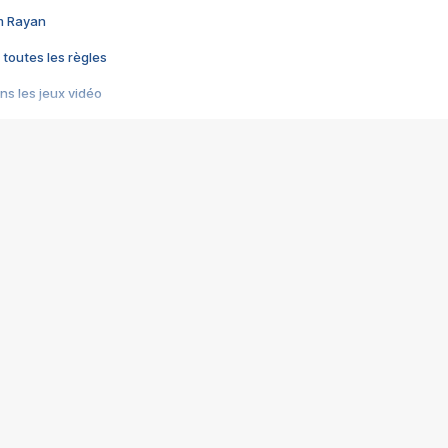
im Rayan
 toutes les règles
s les jeux vidéo
us choquant de Rockstar ? - Le scandale BULLY
e plus moche de Steam
du RÊVE tourne au CAUCHEMAR
pendant 8 heures
it… à tort
umiliés par un jeu vidéo
ire - Final Fantasy 8
ti un empire - Age of Empires
story DOFUS